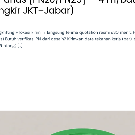
ngkir JKT–Jabar)
g/fitting + lokasi kirim → langsung terima quotation resmi ≤30 menit
) Butuh verifikasi PN dari desain? Kirimkan data tekanan kerja (bar)
/batang) […]