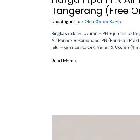
Air
Tangerang (Free O
Panas
[PN20/PN25]
Uncategorized
/ Oleh
Garda Surya
—
4
Ringkasan kirim ukuran + PN + jumlah batan
m/batang,
Air Panas? Rekomendasi PN (Panduan Praktis
Ready
jalur—kami bantu cek. Varian & Ukuran (4 m
Stock
Tangerang
Read More »
(Free
Ongkir
JKT–
Jabar)
Mengenal
Pipa
PPR:
Solusi