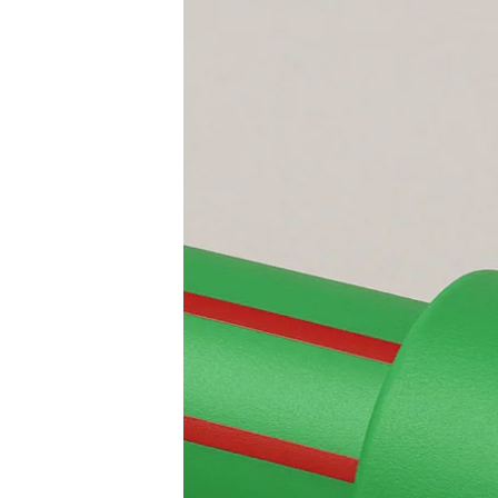
Modern
untuk
Instalasi
Air
Bersih
dan
Panas