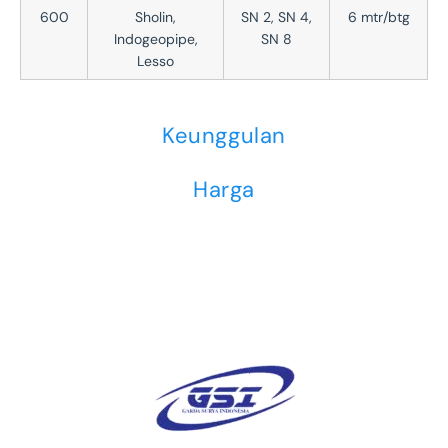
600
Sholin,
SN 2, SN 4,
6 mtr/btg
Indogeopipe,
SN 8
Lesso
Keunggulan
Harga