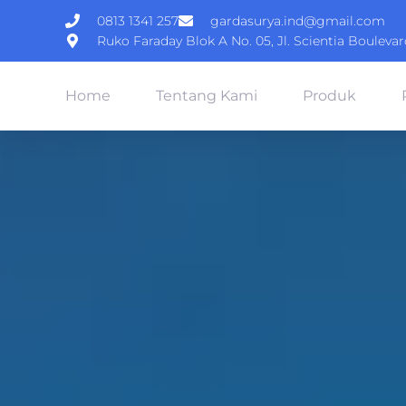
Lewati
0813 1341 257
gardasurya.ind@gmail.com
ke
Ruko Faraday Blok A No. 05, Jl. Scientia Boulev
konten
Home
Tentang Kami
Produk