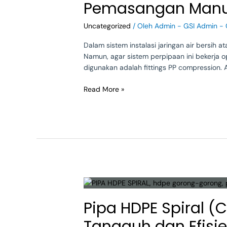
Pemasangan Manua
untuk
Pipa
Uncategorized
/ Oleh
Admin - GSI Admin - 
HDPE
Solid
Dalam sistem instalasi jaringan air bersih a
Wall:
Namun, agar sistem perpipaan ini bekerja o
Pemasangan
digunakan adalah fittings PP compression. 
Manual,
Bisa
Read More »
Lepas-
Pasang
Pipa
HDPE
Pipa HDPE Spiral (
Spiral
(Culvert
Tangguh dan Efisi
/