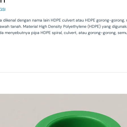
GSI
uga dikenal dengan nama lain HDPE culvert atau HDPE gorong-gorong,
bawah tanah. Material High Density Polyethylene (HDPE) yang digunaka
da menyebutnya pipa HDPE spiral, culvert, atau gorong-gorong, sem