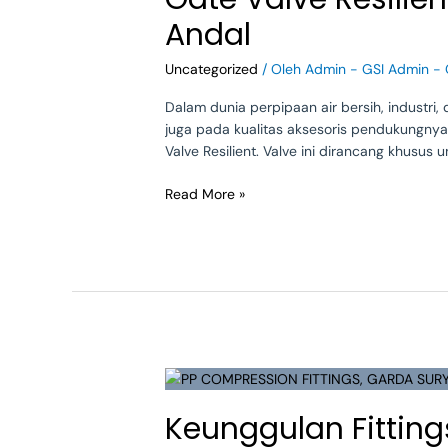
PN16
Andal
–
Pilihan
Uncategorized
/ Oleh
Admin - GSI Admin - 
Terbaik
untuk
Dalam dunia perpipaan air bersih, industri,
Sistem
juga pada kualitas aksesoris pendukungnya
Perpipaan
Valve Resilient. Valve ini dirancang khusus
Andal
Read More »
Keunggulan
Fittings
Keunggulan Fitting
PP
Compression