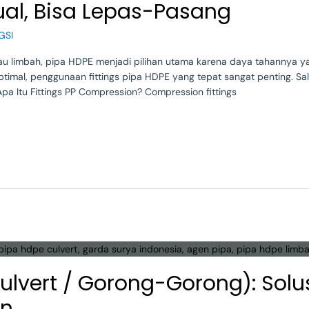
l, Bisa Lepas-Pasang
GSI
tau limbah, pipa HDPE menjadi pilihan utama karena daya tahannya yang 
ptimal, penggunaan fittings pipa HDPE yang tepat sangat penting. Sa
Apa Itu Fittings PP Compression? Compression fittings
Culvert / Gorong-Gorong): Solu
en