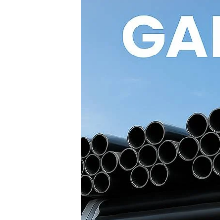
HDPE
Solid
Wall:
Solusi
Terbaik
untuk
Saluran
Air
PDAM
Bertekanan