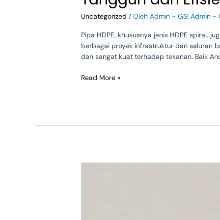
Gorong-
Uncategorized
/ Oleh
Admin - GSI Admin - 
Gorong):
Solusi
Pipa HDPE, khususnya jenis HDPE spiral, j
Drainase
berbagai proyek infrastruktur dan saluran 
Tangguh
dan sangat kuat terhadap tekanan. Baik An
dan
Efisien
Read More »
Mengenal
Pipa
PPR:
Solusi
Modern