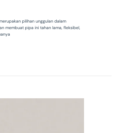
 merupakan pilihan unggulan dalam
n membuat pipa ini tahan lama, fleksibel,
uanya