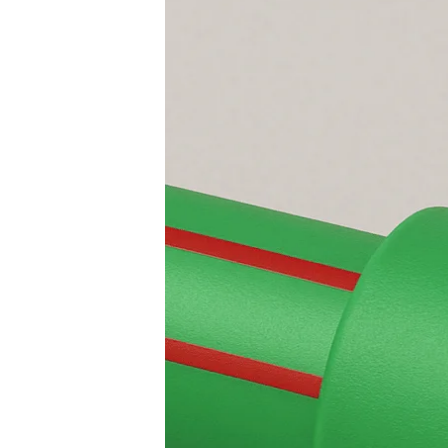
untuk
Instalasi
Air
Bersih
dan
Panas