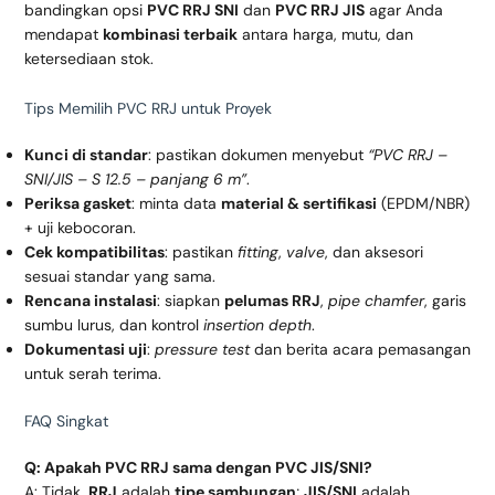
bandingkan opsi
PVC RRJ SNI
dan
PVC RRJ JIS
agar Anda
mendapat
kombinasi terbaik
antara harga, mutu, dan
ketersediaan stok.
Tips Memilih PVC RRJ untuk Proyek
Kunci di standar
: pastikan dokumen menyebut
“PVC RRJ –
SNI/JIS – S 12.5 – panjang 6 m”
.
Periksa gasket
: minta data
material & sertifikasi
(EPDM/NBR)
+ uji kebocoran.
Cek kompatibilitas
: pastikan
fitting
,
valve
, dan aksesori
sesuai standar yang sama.
Rencana instalasi
: siapkan
pelumas RRJ
,
pipe chamfer
, garis
sumbu lurus, dan kontrol
insertion depth
.
Dokumentasi uji
:
pressure test
dan berita acara pemasangan
untuk serah terima.
FAQ Singkat
Q: Apakah PVC RRJ sama dengan PVC JIS/SNI?
A: Tidak.
RRJ
adalah
tipe sambungan
;
JIS/SNI
adalah