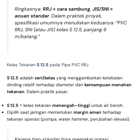
Ringkasnya:
RRJ = cara sambung
,
JIS/SNI =
acuan standar
. Dalam praktek proyek,
spesifikasi umumnya menuliskan keduanya:
“PVC
RRJ, SNI (atau JIS) kelas S 12.5, panjang 6
m/batang.”
Kelas Tekanan
S 12.5
pada Pipa PVC RRJ
S 12.5
adalah
seri/kelas
yang menggambarkan ketebalan
dinding relatif terhadap diameter dan
kemampuan menahan
tekanan
. Dalam praktik pasar:
S 12.5
≈ kelas tekanan
menengah–tinggi
untuk air bersih.
Dipilih saat jaringan memerlukan
margin aman
terhadap
tekanan operasi (pompa,
water hammer
, perubahan elevasi).
Karena tiap standar bisa memakai notasi