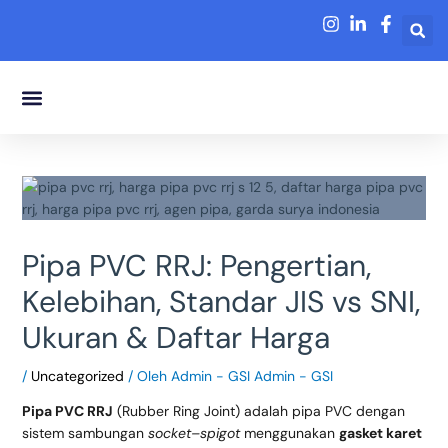
Lewati
ke
konten
Tentang Kami
Pipa PVC RRJ: Pengertian,
Kelebihan, Standar JIS vs SNI,
Ukuran & Daftar Harga
/
Uncategorized
/ Oleh
Admin - GSI Admin - GSI
Pipa PVC RRJ
(Rubber Ring Joint) adalah pipa PVC dengan
sistem sambungan
socket–spigot
menggunakan
gasket karet