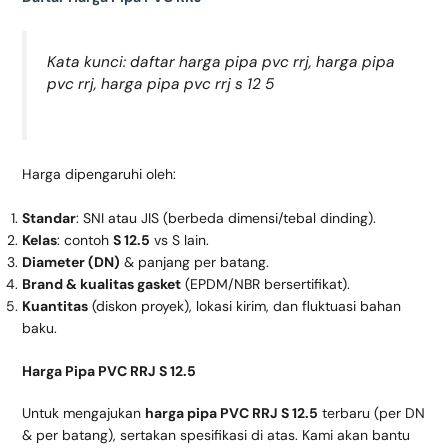
Kata kunci: daftar harga pipa pvc rrj, harga pipa
pvc rrj, harga pipa pvc rrj s 12 5
Harga dipengaruhi oleh:
Standar
: SNI atau JIS (berbeda dimensi/tebal dinding).
Kelas
: contoh
S 12.5
vs S lain.
Diameter (DN)
& panjang per batang.
Brand & kualitas gasket
(EPDM/NBR bersertifikat).
Kuantitas
(diskon proyek), lokasi kirim, dan fluktuasi bahan
baku.
Harga Pipa PVC RRJ S 12.5
Untuk mengajukan
harga pipa PVC RRJ S 12.5
terbaru (per DN
& per batang), sertakan spesifikasi di atas. Kami akan bantu