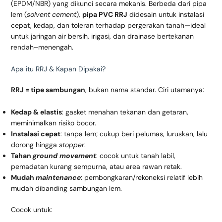
(EPDM/NBR) yang dikunci secara mekanis. Berbeda dari pipa
lem (
solvent cement
),
pipa PVC RRJ
didesain untuk instalasi
cepat, kedap, dan toleran terhadap pergerakan tanah—ideal
untuk jaringan air bersih, irigasi, dan drainase bertekanan
rendah–menengah.
Apa itu RRJ & Kapan Dipakai?
RRJ = tipe sambungan
, bukan nama standar. Ciri utamanya:
Kedap & elastis
: gasket menahan tekanan dan getaran,
meminimalkan risiko bocor.
Instalasi cepat
: tanpa lem; cukup beri pelumas, luruskan, lalu
dorong hingga
stopper
.
Tahan
ground movement
: cocok untuk tanah labil,
pemadatan kurang sempurna, atau area rawan retak.
Mudah
maintenance
: pembongkaran/rekoneksi relatif lebih
mudah dibanding sambungan lem.
Cocok untuk: