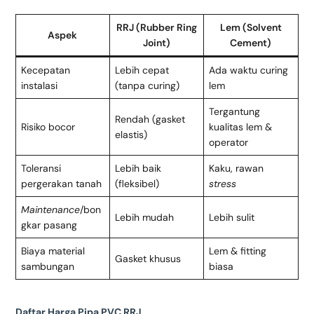
RRJ (Rubber Ring
Lem (Solvent
Aspek
Joint)
Cement)
Kecepatan
Lebih cepat
Ada waktu curing
instalasi
(tanpa curing)
lem
Tergantung
Rendah (gasket
Risiko bocor
kualitas lem &
elastis)
operator
Toleransi
Lebih baik
Kaku, rawan
pergerakan tanah
(fleksibel)
stress
Maintenance
/bon
Lebih mudah
Lebih sulit
gkar pasang
Biaya material
Lem & fitting
Gasket khusus
sambungan
biasa
Daftar Harga Pipa PVC RRJ