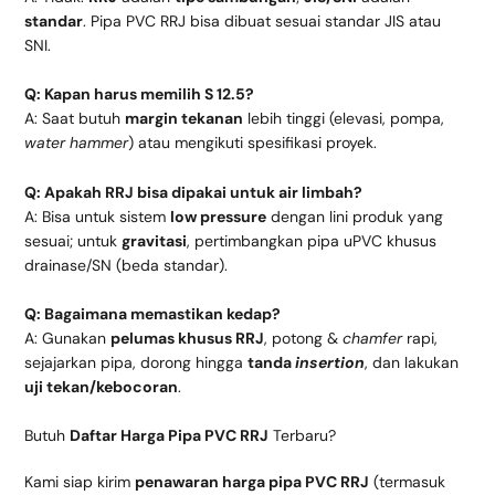
standar
. Pipa PVC RRJ bisa dibuat sesuai standar JIS atau
SNI.
Q: Kapan harus memilih S 12.5?
A: Saat butuh
margin tekanan
lebih tinggi (elevasi, pompa,
water hammer
) atau mengikuti spesifikasi proyek.
Q: Apakah RRJ bisa dipakai untuk air limbah?
A: Bisa untuk sistem
low pressure
dengan lini produk yang
sesuai; untuk
gravitasi
, pertimbangkan pipa uPVC khusus
drainase/SN (beda standar).
Q: Bagaimana memastikan kedap?
A: Gunakan
pelumas khusus RRJ
, potong &
chamfer
rapi,
sejajarkan pipa, dorong hingga
tanda
insertion
, dan lakukan
uji tekan/kebocoran
.
Butuh
Daftar Harga Pipa PVC RRJ
Terbaru?
Kami siap kirim
penawaran harga pipa PVC RRJ
(termasuk