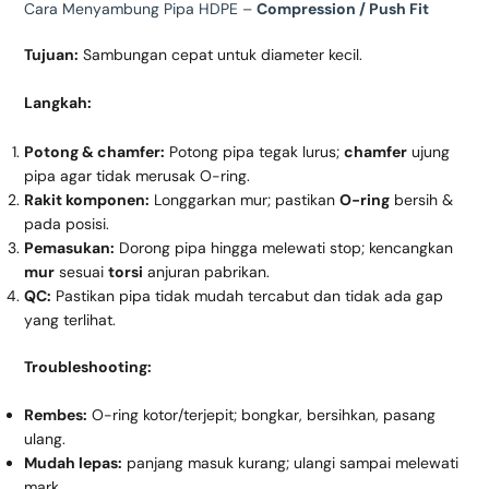
Cara Menyambung Pipa HDPE –
Compression / Push Fit
Tujuan:
Sambungan cepat untuk diameter kecil.
Langkah:
Potong & chamfer:
Potong pipa tegak lurus;
chamfer
ujung
pipa agar tidak merusak O-ring.
Rakit komponen:
Longgarkan mur; pastikan
O-ring
bersih &
pada posisi.
Pemasukan:
Dorong pipa hingga melewati stop; kencangkan
mur
sesuai
torsi
anjuran pabrikan.
QC:
Pastikan pipa tidak mudah tercabut dan tidak ada gap
yang terlihat.
Troubleshooting:
Rembes:
O-ring kotor/terjepit; bongkar, bersihkan, pasang
ulang.
Mudah lepas:
panjang masuk kurang; ulangi sampai melewati
mark.