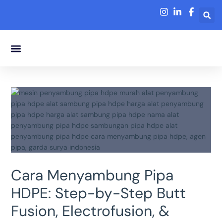
Lewati
ke
konten
Tentang Kami
Cara Menyambung Pipa
HDPE: Step-by-Step Butt
Fusion, Electrofusion, &