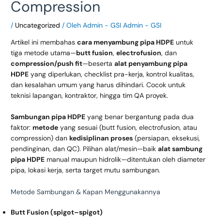
Compression
/
Uncategorized
/ Oleh
Admin - GSI Admin - GSI
Artikel ini membahas
cara menyambung pipa HDPE
untuk
tiga metode utama—
butt fusion
,
electrofusion
, dan
compression/push fit
—beserta
alat penyambung pipa
HDPE
yang diperlukan, checklist pra-kerja, kontrol kualitas,
dan kesalahan umum yang harus dihindari. Cocok untuk
teknisi lapangan, kontraktor, hingga tim QA proyek.
Sambungan pipa HDPE
yang benar bergantung pada dua
faktor:
metode
yang sesuai (butt fusion, electrofusion, atau
compression) dan
kedisiplinan proses
(persiapan, eksekusi,
pendinginan, dan QC). Pilihan alat/mesin—baik
alat sambung
pipa HDPE
manual maupun hidrolik—ditentukan oleh diameter
pipa, lokasi kerja, serta target mutu sambungan.
Metode Sambungan & Kapan Menggunakannya
Butt Fusion (spigot–spigot)