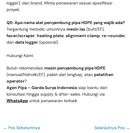
logger), dan brand. Minta penawaran sesuai spesifikasi
proyek.
Q5: Apa nama alat penyambung pipa HDPE yang wajib ada?
Tergantung metode; umumnya
mesin las
(butt/EF),
facer/scraper
,
heating plate
,
alignment clamp
,
re-rounder
,
dan
data logger
(opsional).
Hubungi Kami
Butuh rekomendasi
mesin penyambung pipa HDPE
(manual/hidrolik/EF), paket alat lengkap, atau
pelatihan
operator
?
Agen Pipa – Garda Surya Indonesia
siap bantu dari
konsultasi hingga supply & after-sales. Hubungi via
WhatsApp
untuk penawaran terbaik.
←
Pos Sebelumnya
Selanjutnya Pos
→