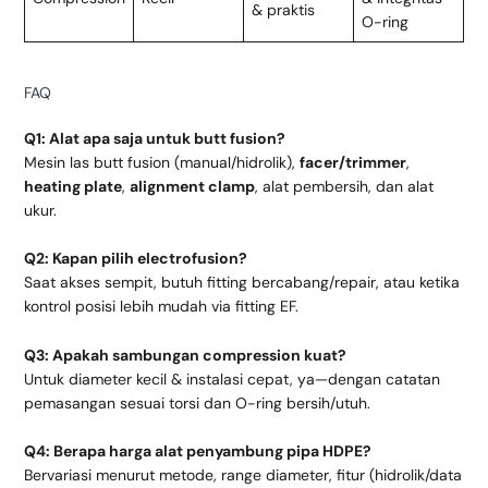
& praktis
O-ring
FAQ
Q1: Alat apa saja untuk butt fusion?
Mesin las butt fusion (manual/hidrolik),
facer/trimmer
,
heating plate
,
alignment clamp
, alat pembersih, dan alat
ukur.
Q2: Kapan pilih electrofusion?
Saat akses sempit, butuh fitting bercabang/repair, atau ketika
kontrol posisi lebih mudah via fitting EF.
Q3: Apakah sambungan compression kuat?
Untuk diameter kecil & instalasi cepat, ya—dengan catatan
pemasangan sesuai torsi dan O-ring bersih/utuh.
Q4: Berapa harga alat penyambung pipa HDPE?
Bervariasi menurut metode, range diameter, fitur (hidrolik/data