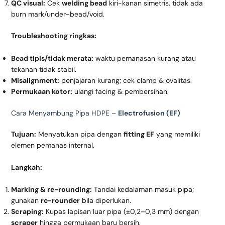
QC visual:
Cek
welding bead
kiri-kanan simetris, tidak ada
burn mark/under-bead/void.
Troubleshooting ringkas:
Bead tipis/tidak merata:
waktu pemanasan kurang atau
tekanan tidak stabil.
Misalignment:
penjajaran kurang; cek clamp & ovalitas.
Permukaan kotor:
ulangi facing & pembersihan.
Cara Menyambung Pipa HDPE –
Electrofusion (EF)
Tujuan:
Menyatukan pipa dengan
fitting EF
yang memiliki
elemen pemanas internal.
Langkah:
Marking & re-rounding:
Tandai kedalaman masuk pipa;
gunakan
re-rounder
bila diperlukan.
Scraping:
Kupas lapisan luar pipa (±0,2–0,3 mm) dengan
scraper
hingga permukaan baru bersih.