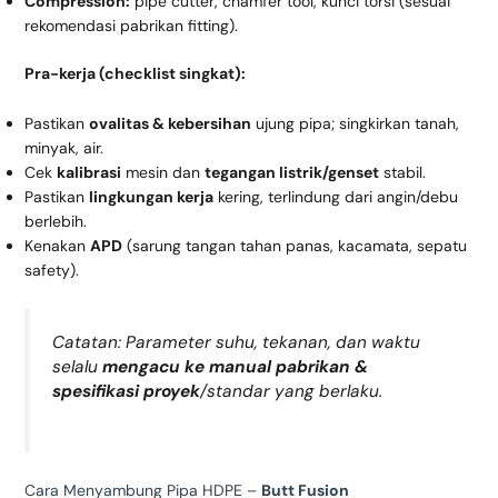
Compression:
pipe cutter, chamfer tool, kunci torsi (sesuai
rekomendasi pabrikan fitting).
Pra-kerja (checklist singkat):
Pastikan
ovalitas & kebersihan
ujung pipa; singkirkan tanah,
minyak, air.
Cek
kalibrasi
mesin dan
tegangan listrik/genset
stabil.
Pastikan
lingkungan kerja
kering, terlindung dari angin/debu
berlebih.
Kenakan
APD
(sarung tangan tahan panas, kacamata, sepatu
safety).
Catatan: Parameter suhu, tekanan, dan waktu
selalu
mengacu ke manual pabrikan &
spesifikasi proyek
/standar yang berlaku.
Cara Menyambung Pipa HDPE –
Butt Fusion