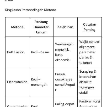
Ringkasan Perbandingan Metode
Rentang
Catatan
Metode
Diameter
Kelebihan
Penting
Umum
Wajib control
Sambungan
alignment,
monolitik,
Butt Fusion
Kecil–besar
parameter
kuat,
panas &
ekonomis
tekanan
Scraping &
Presisi,
kebersihan
Kecil–
cocok area
Electrofusion
absolut;
menengah
sempit/repai
tegangan
r
stabil
Pastikan torsi
Paling cepat
Compression
Kecil
& integritas