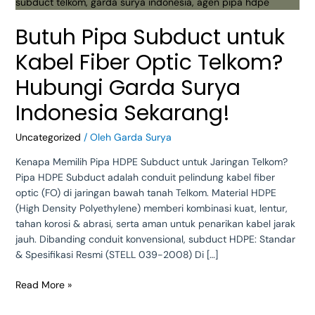
Optic
Telkom?
Butuh Pipa Subduct untuk
Hubungi
Garda
Kabel Fiber Optic Telkom?
Surya
Indonesia
Hubungi Garda Surya
Sekarang!
Indonesia Sekarang!
Uncategorized
/ Oleh
Garda Surya
Kenapa Memilih Pipa HDPE Subduct untuk Jaringan Telkom?
Pipa HDPE Subduct adalah conduit pelindung kabel fiber
optic (FO) di jaringan bawah tanah Telkom. Material HDPE
(High Density Polyethylene) memberi kombinasi kuat, lentur,
tahan korosi & abrasi, serta aman untuk penarikan kabel jarak
jauh. Dibanding conduit konvensional, subduct HDPE: Standar
& Spesifikasi Resmi (STELL 039-2008) Di […]
Read More »