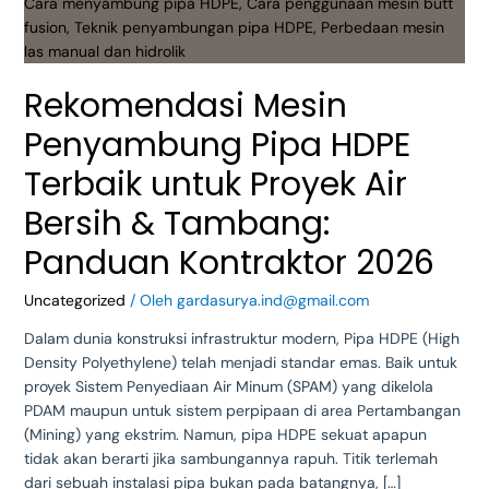
untuk
Proyek
Air
Bersih
Rekomendasi Mesin
&
Tambang:
Penyambung Pipa HDPE
Panduan
Kontraktor
Terbaik untuk Proyek Air
2026
Bersih & Tambang:
Panduan Kontraktor 2026
Uncategorized
/ Oleh
gardasurya.ind@gmail.com
Dalam dunia konstruksi infrastruktur modern, Pipa HDPE (High
Density Polyethylene) telah menjadi standar emas. Baik untuk
proyek Sistem Penyediaan Air Minum (SPAM) yang dikelola
PDAM maupun untuk sistem perpipaan di area Pertambangan
(Mining) yang ekstrim. Namun, pipa HDPE sekuat apapun
tidak akan berarti jika sambungannya rapuh. Titik terlemah
dari sebuah instalasi pipa bukan pada batangnya, […]