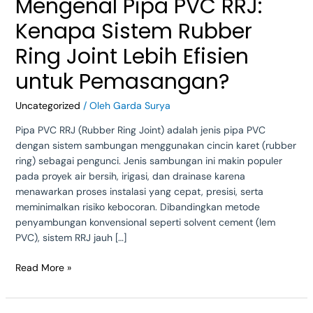
Mengenal Pipa PVC RRJ:
Ring
Joint
Kenapa Sistem Rubber
Lebih
Efisien
Ring Joint Lebih Efisien
untuk
untuk Pemasangan?
Pemasangan?
Uncategorized
/ Oleh
Garda Surya
Pipa PVC RRJ (Rubber Ring Joint) adalah jenis pipa PVC
dengan sistem sambungan menggunakan cincin karet (rubber
ring) sebagai pengunci. Jenis sambungan ini makin populer
pada proyek air bersih, irigasi, dan drainase karena
menawarkan proses instalasi yang cepat, presisi, serta
meminimalkan risiko kebocoran. Dibandingkan metode
penyambungan konvensional seperti solvent cement (lem
PVC), sistem RRJ jauh […]
Read More »