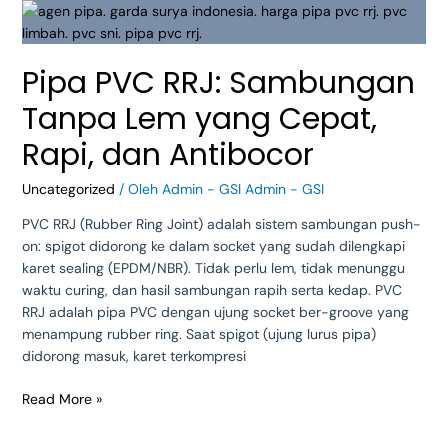
Pipa
PVC
RRJ:
Pipa PVC RRJ: Sambungan
Sambungan
Tanpa
Tanpa Lem yang Cepat,
Lem
yang
Rapi, dan Antibocor
Cepat,
Rapi,
Uncategorized
/ Oleh
Admin - GSI Admin - GSI
dan
PVC RRJ (Rubber Ring Joint) adalah sistem sambungan push-
Antibocor
on: spigot didorong ke dalam socket yang sudah dilengkapi
karet sealing (EPDM/NBR). Tidak perlu lem, tidak menunggu
waktu curing, dan hasil sambungan rapih serta kedap. PVC
RRJ adalah pipa PVC dengan ujung socket ber-groove yang
menampung rubber ring. Saat spigot (ujung lurus pipa)
didorong masuk, karet terkompresi
Read More »