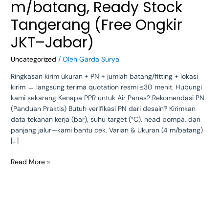
—
m/batang, Ready Stock
4
Tangerang (Free Ongkir
m/batang,
Ready
JKT–Jabar)
Stock
Tangerang
Uncategorized
/ Oleh
Garda Surya
(Free
Ongkir
Ringkasan kirim ukuran + PN + jumlah batang/fitting + lokasi
JKT–
kirim → langsung terima quotation resmi ≤30 menit. Hubungi
Jabar)
kami sekarang Kenapa PPR untuk Air Panas? Rekomendasi PN
(Panduan Praktis) Butuh verifikasi PN dari desain? Kirimkan
data tekanan kerja (bar), suhu target (°C), head pompa, dan
panjang jalur—kami bantu cek. Varian & Ukuran (4 m/batang)
[…]
Read More »