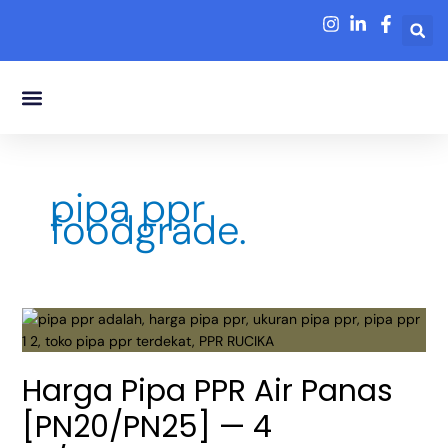
Lewati
ke
konten
Tentang Kami
pipa ppr
foodgrade.
Harga
Pipa
PPR
Harga Pipa PPR Air Panas
Air
Panas
[PN20/PN25] — 4
[PN20/PN25]