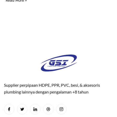
Read More »
Supplier perpipaan HDPE, PPR, PVC, besi, & aksesoris
plumbing lainnya dengan pengalaman +8 tahun