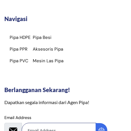
Navigasi
Pipa HDPE
Pipa Besi
Pipa PPR
Aksesoris Pipa
Pipa PVC
Mesin Las Pipa
Berlangganan Sekarang!
Dapatkan segala informasi dari Agen Pipa!
Email Address