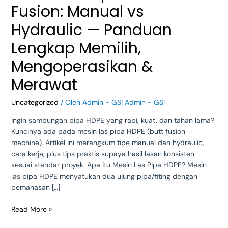
Manual
Fusion: Manual vs
vs
Hydraulic
Hydraulic — Panduan
—
Lengkap Memilih,
Panduan
Lengkap
Mengoperasikan &
Memilih,
Merawat
Mengoperasikan
&
Merawat
Uncategorized
/ Oleh
Admin - GSI Admin - GSI
Ingin sambungan pipa HDPE yang rapi, kuat, dan tahan lama?
Kuncinya ada pada mesin las pipa HDPE (butt fusion
machine). Artikel ini merangkum tipe manual dan hydraulic,
cara kerja, plus tips praktis supaya hasil lasan konsisten
sesuai standar proyek. Apa itu Mesin Las Pipa HDPE? Mesin
las pipa HDPE menyatukan dua ujung pipa/fiting dengan
pemanasan […]
Read More »