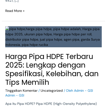
4427, […]
Read More »
Harga
Pipa
HDPE
Terbaru
2025:
Harga Pipa HDPE Terbaru
Lengkap
dengan
2025: Lengkap dengan
Spesifikasi,
Kelebihan,
Spesifikasi, Kelebihan, dan
dan
Tips Memilih
Tips
Memilih
Tinggalkan Komentar
/
Uncategorized
/ Oleh
Admin - GSI
Admin - GSI
Apa Itu Pipa HDPE? Pipa HDPE (High-Density Polyethylene)