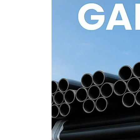
Solid
Wall:
Solusi
Terbaik
untuk
Saluran
Air
PDAM
Bertekanan