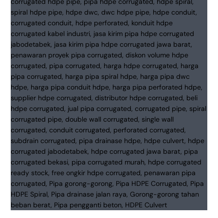
Gorong
|
Spiral
&
Double
Wall