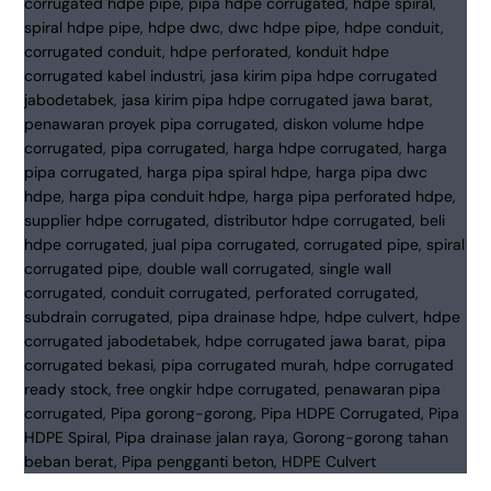
Gorong
|
Spiral
&
Double
Wall