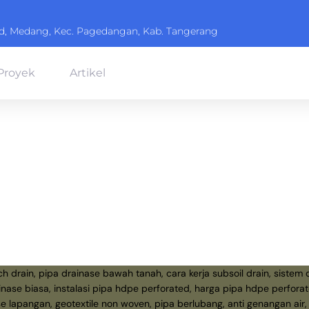
ard, Medang, Kec. Pagedangan, Kab. Tangerang
Proyek
Artikel