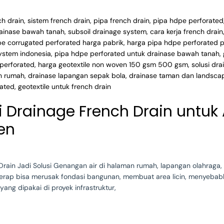
si Drainage French Drain untu
en
ain Jadi Solusi Genangan air di halaman rumah, lapangan olahraga, a
rserap bisa merusak fondasi bangunan, membuat area licin, menyeba
 yang dipakai di proyek infrastruktur,