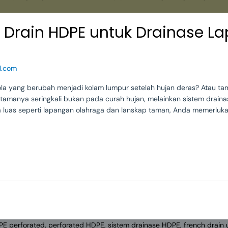
l Drain HDPE untuk Drainase L
l.com
ola yang berubah menjadi kolam lumpur setelah hujan deras? Atau
amanya seringkali bukan pada curah hujan, melainkan sistem drain
ea luas seperti lapangan olahraga dan lanskap taman, Anda memerluka