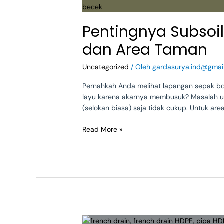
HDPE
untuk
Pentingnya Subsoi
Drainase
Lapangan
dan Area Taman
Sepak
Bola
Uncategorized
/ Oleh
gardasurya.ind@gmai
dan
Area
Pernahkah Anda melihat lapangan sepak b
Taman
layu karena akarnya membusuk? Masalah ut
(selokan biasa) saja tidak cukup. Untuk ar
Read More »
Cara