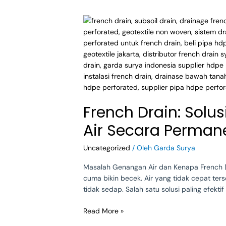
French
Drain:
Solusi
Drainage
French
Drain
untuk
Atasi
French Drain: Solu
Genangan
Air
Air Secara Perman
Secara
Permanen
Uncategorized
/ Oleh
Garda Surya
Masalah Genangan Air dan Kenapa French Dr
cuma bikin becek. Air yang tidak cepat te
tidak sedap. Salah satu solusi paling efektif
Read More »