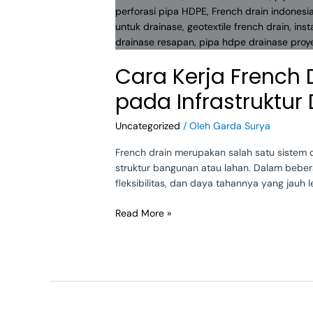
Kerja
French
Drain
Berbahan
Cara Kerja French 
HDPE
Perforated
pada Infrastruktur
dan
Aplikasinya
Uncategorized
/ Oleh
Garda Surya
pada
Infrastruktur
French drain merupakan salah satu sistem 
Drainase
struktur bangunan atau lahan. Dalam beber
fleksibilitas, dan daya tahannya yang jauh
Read More »