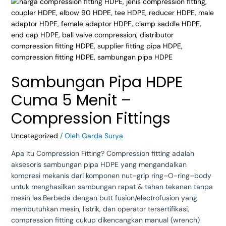
Sambungan
Pipa
HDPE
Cuma
5
Menit
–
Sambungan Pipa HDPE
Compression
Fittings
Cuma 5 Menit –
Compression Fittings
Uncategorized
/ Oleh
Garda Surya
Apa Itu Compression Fitting? Compression fitting adalah
aksesoris sambungan pipa HDPE yang mengandalkan
kompresi mekanis dari komponen nut–grip ring–O-ring–body
untuk menghasilkan sambungan rapat & tahan tekanan tanpa
mesin las.Berbeda dengan butt fusion/electrofusion yang
membutuhkan mesin, listrik, dan operator tersertifikasi,
compression fitting cukup dikencangkan manual (wrench)