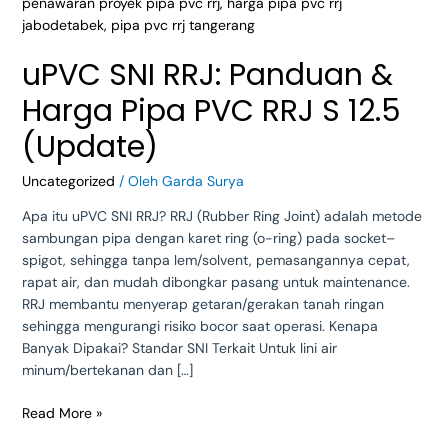
Pipa
PVC
RRJ
uPVC SNI RRJ: Panduan &
S
12.5
Harga Pipa PVC RRJ S 12.5
(Update)
(Update)
Uncategorized
/ Oleh
Garda Surya
Apa itu uPVC SNI RRJ? RRJ (Rubber Ring Joint) adalah metode
sambungan pipa dengan karet ring (o-ring) pada socket–
spigot, sehingga tanpa lem/solvent, pemasangannya cepat,
rapat air, dan mudah dibongkar pasang untuk maintenance.
RRJ membantu menyerap getaran/gerakan tanah ringan
sehingga mengurangi risiko bocor saat operasi. Kenapa
Banyak Dipakai? Standar SNI Terkait Untuk lini air
minum/bertekanan dan […]
Read More »