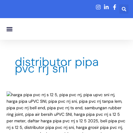
Lewati
ke
konten
Tentang Kami
distributor pipa
pvc rrj sni
uPVC
SNI
RRJ:
Panduan
&
Harga