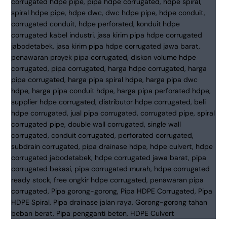
Gorong
|
Spiral
&
Double
Wall