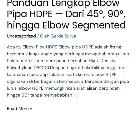
Panduan Lengkap Elbow
Dari
45°,
Pipa HDPE — Dari 45°, 90°,
90°,
hingga
hingga Elbow Segmented
Elbow
Segmented
Uncategorized
/ Oleh
Garda Surya
Apa Itu Elbow Pipa HDPE Elbow pipa HDPE adalah fitting
berbentuk lengkungan yang berfungsi mengubah arah aliran
fluida pada sistem perpipaan berbahan High-Density
Polyethylene (PE100).Dengan tingkat fleksibilitas tinggi dan
ketahanan terhadap tekanan serta korosi, elbow HDPE
digunakan di berbagai sistem, seperti: Berbeda dengan pipa
lurus, elbow HDPE memungkinkan arah aliran berpindah
hingga 90° tanpa menyebabkan […]
Read More »