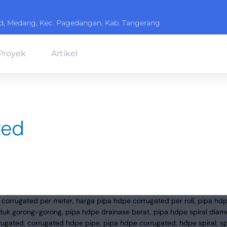
ard, Medang, Kec. Pagedangan, Kab. Tangerang
Proyek
Artikel
ted