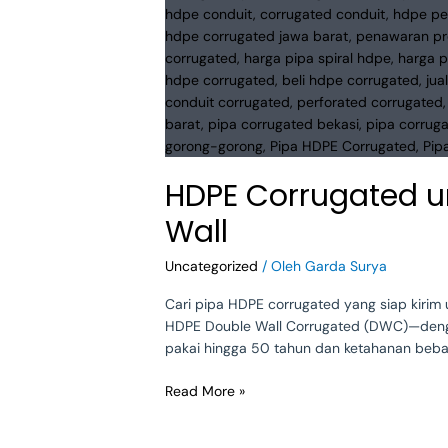
Drainase
&
Gorong-
Gorong
|
Spiral
&
Double
HDPE Corrugated u
Wall
Wall
Uncategorized
/ Oleh
Garda Surya
Cari pipa HDPE corrugated yang siap kirim
HDPE Double Wall Corrugated (DWC)—dengan o
pakai hingga 50 tahun dan ketahanan beban 
Read More »