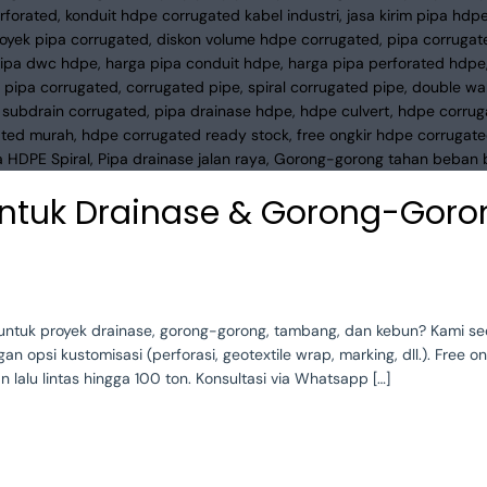
ntuk Drainase & Gorong-Gorong
 untuk proyek drainase, gorong-gorong, tambang, dan kebun? Kami s
psi kustomisasi (perforasi, geotextile wrap, marking, dll.). Free 
lalu lintas hingga 100 ton. Konsultasi via Whatsapp […]