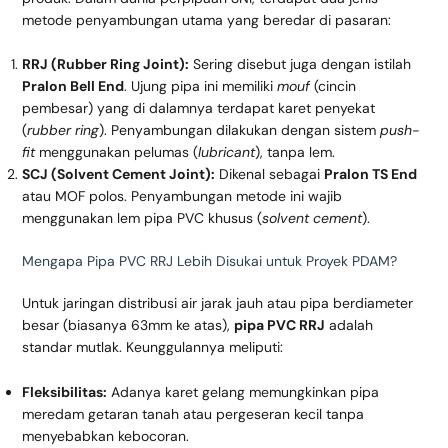
metode penyambungan utama yang beredar di pasaran:
RRJ (Rubber Ring Joint):
Sering disebut juga dengan istilah
Pralon Bell End
. Ujung pipa ini memiliki
mouf
(cincin
pembesar) yang di dalamnya terdapat karet penyekat
(
rubber ring
). Penyambungan dilakukan dengan sistem
push-
fit
menggunakan pelumas (
lubricant
), tanpa lem.
SCJ (Solvent Cement Joint):
Dikenal sebagai
Pralon TS End
atau MOF polos. Penyambungan metode ini wajib
menggunakan lem pipa PVC khusus (
solvent cement
).
Mengapa Pipa PVC RRJ Lebih Disukai untuk Proyek PDAM?
Untuk jaringan distribusi air jarak jauh atau pipa berdiameter
besar (biasanya 63mm ke atas),
pipa PVC RRJ
adalah
standar mutlak. Keunggulannya meliputi:
Fleksibilitas:
Adanya karet gelang memungkinkan pipa
meredam getaran tanah atau pergeseran kecil tanpa
menyebabkan kebocoran.