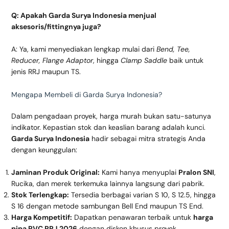
Q: Apakah Garda Surya Indonesia menjual
aksesoris/fittingnya juga?
A: Ya, kami menyediakan lengkap mulai dari
Bend, Tee,
Reducer, Flange Adaptor
, hingga
Clamp Saddle
baik untuk
jenis RRJ maupun TS.
Mengapa Membeli di Garda Surya Indonesia?
Dalam pengadaan proyek, harga murah bukan satu-satunya
indikator. Kepastian stok dan keaslian barang adalah kunci.
Garda Surya Indonesia
hadir sebagai mitra strategis Anda
dengan keunggulan:
Jaminan Produk Original:
Kami hanya menyuplai
Pralon SNI
,
Rucika, dan merek terkemuka lainnya langsung dari pabrik.
Stok Terlengkap:
Tersedia berbagai varian S 10, S 12.5, hingga
S 16 dengan metode sambungan Bell End maupun TS End.
Harga Kompetitif:
Dapatkan penawaran terbaik untuk
harga
pipa PVC RRJ 2026
dengan diskon khusus proyek.