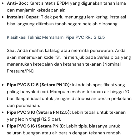
Anti-Boc:
Karet sintetis EPDM yang digunakan tahan lama
dan menjamin kekedapan air.
Instalasi Cepat:
Tidak perlu menunggu lem kering, instalasi
bisa langsung ditimbun tanah segera setelah dipasang.
Klasifikasi Teknis: Memahami Pipa PVC RRJ S 12.5
Saat Anda melihat katalog atau meminta penawaran, Anda
akan menemukan kode “S”. Ini merujuk pada
Series
pipa yang
menentukan ketebalan dan ketahanan tekanan (Nominal
Pressure/PN).
Pipa PVC S 12.5 (Setara PN 10):
Ini adalah spesifikasi yang
paling banyak dicari. Mampu menahan tekanan air hingga 10
bar. Sangat ideal untuk jaringan distribusi air bersih perkotaan
dan perumahan.
Pipa PVC S 10 (Setara PN 12.5):
Lebih tebal, untuk tekanan
yang lebih tinggi (12.5 bar).
Pipa PVC S 16 (Setara PN 8):
Lebih tipis, biasanya untuk
saluran buangan atau air bersih dengan tekanan rendah.